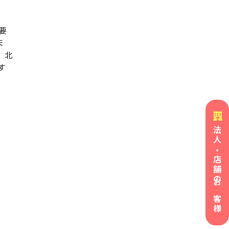
。
要
ま
。北
す
法人・店舗のお客様