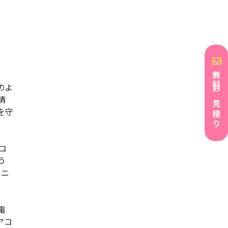
無料お見積り
のよ
清
を守
コ
う
ーニ
電
アコ