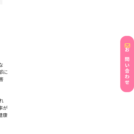
お問い合わせ
な
部に
害
れ
率が
健康