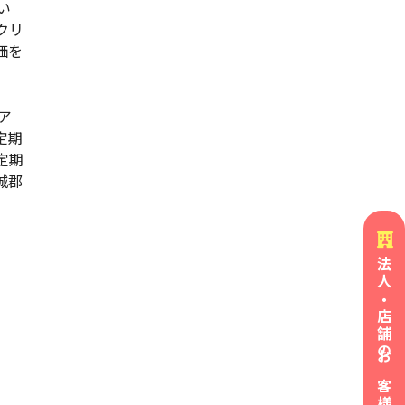
い
クリ
価を
ア
定期
定期
城郡
法人・店舗の
お客様