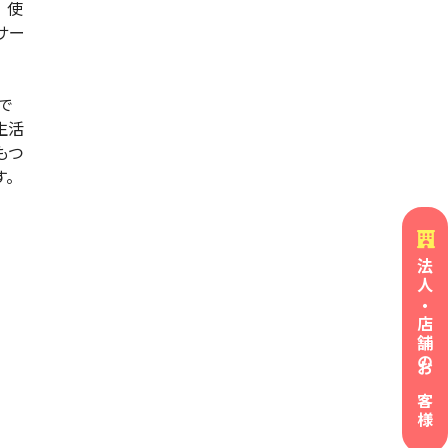
、使
サー
で
生活
もつ
す。
法人・店舗の
お客様